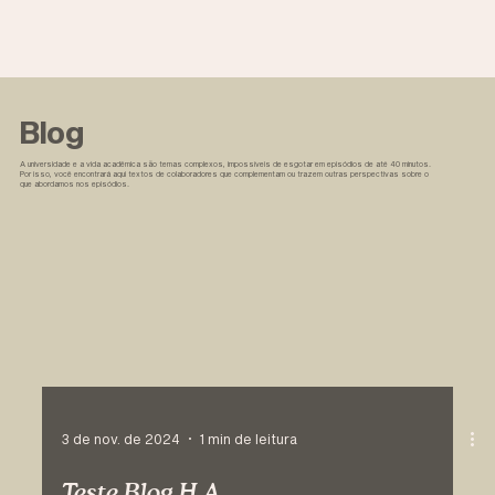
Blog
A universidade e a vida acadêmica são temas complexos, impossíveis de esgotar em episódios de até 40 minutos.
Por isso, você encontrará aqui textos de colaboradores que complementam ou trazem outras perspectivas sobre o
que abordamos nos episódios.
3 de nov. de 2024
1 min de leitura
Teste Blog H.A.