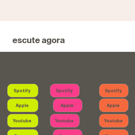
escute agora
PORTU
INGLÊS
ESPANH
GUÊS
OL
Spotify
Spotify
Spotify
Apple
Apple
Apple
Youtube
Youtube
Youtube